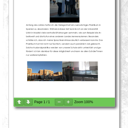
Page
1
/
1
Zoom
100%