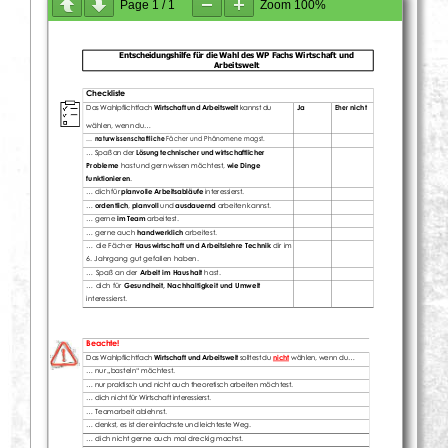
Page
1
/
1
Zoom
100%