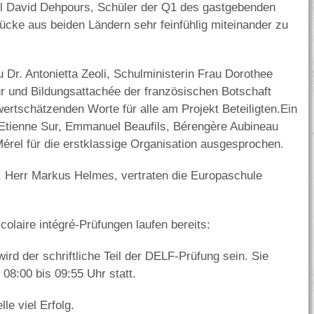
l David Dehpours, Schüler der Q1 des gastgebenden
ücke aus beiden Ländern sehr feinfühlig miteinander zu
 Dr. Antonietta Zeoli, Schulministerin Frau Dorothee
ur und Bildungsattachée der französischen Botschaft
rtschätzenden Worte für alle am Projekt Beteiligten.Ein
ienne Sur, Emmanuel Beaufils, Bérengère Aubineau
érel für die erstklassige Organisation ausgesprochen.
, Herr Markus Helmes, vertraten die Europaschule
olaire intégré-Prüfungen laufen bereits:
wird der schriftliche Teil der DELF-Prüfung sein. Sie
08:00 bis 09:55 Uhr statt.
le viel Erfolg.