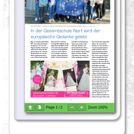
Page
1
/
2
Zoom
100%