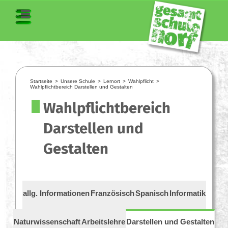
Startseite
>
Unsere Schule
>
Lernort
>
Wahlpflicht
>
Wahlpflichtbereich Darstellen und Gestalten
Wahlpflichtbereich
Darstellen und
Gestalten
allg. Informationen
Französisch
Spanisch
Informatik
Naturwissenschaft
Arbeitslehre
Darstellen und Gestalten